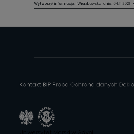
Wytworzył informację
: I.Wierzbowska
dnia
:
04.11.2021
Kontakt
BIP
Praca
Ochrona danych
Dekl
Uniwersytet Morski w Gdyni