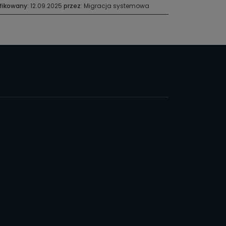
fikowany
: 12.09.2025
przez
: Migracja systemowa