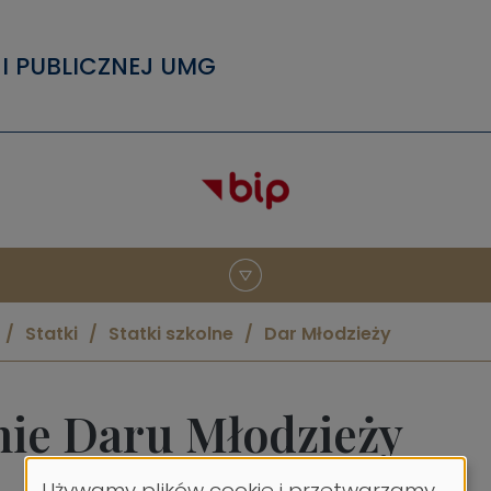
I PUBLICZNEJ UMG
Statki
Statki szkolne
Dar Młodzieży
nie Daru Młodzieży
Używamy plików cookie i przetwarzamy