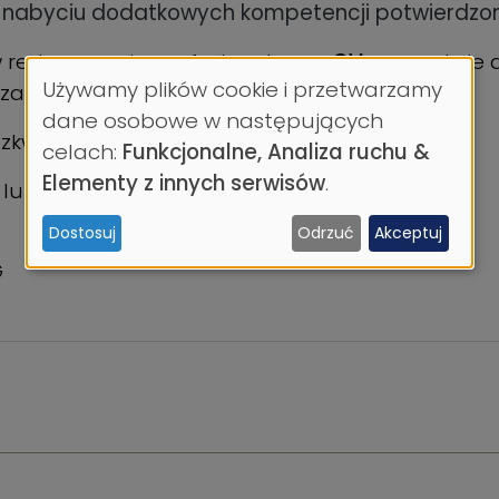
 nabyciu dodatkowych kompetencji potwierdzon
 redagowaniu profesjonalnego
CV
, przygotuje
Używamy plików cookie i przetwarzamy
 zawodowych.
Wykorzystanie
dane osobowe w następujących
zkwitła już podczas studiów.
celach:
Funkcjonalne, Analiza ruchu &
danych
Elementy z innych serwisów
.
 lub przyjdź do nas osobiście!
osobowych
Dostosuj
Odrzuć
Akceptuj
i
UMG
ciasteczek