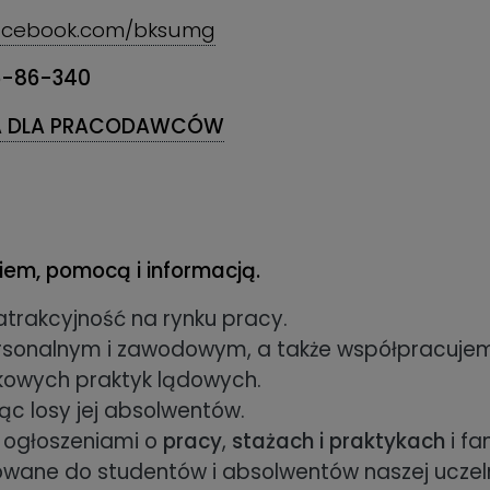
facebook.com/bksumg
5-86-340
A DLA PRACODAWCÓW
em, pomocą i informacją.
trakcyjność na rynku pracy.
nalnym i zawodowym, a także współpracujem
owych praktyk lądowych.
c losy jej absolwentów.
 ogłoszeniami o
pracy
,
stażach i praktykach
i f
rowane do studentów i absolwentów naszej uczeln