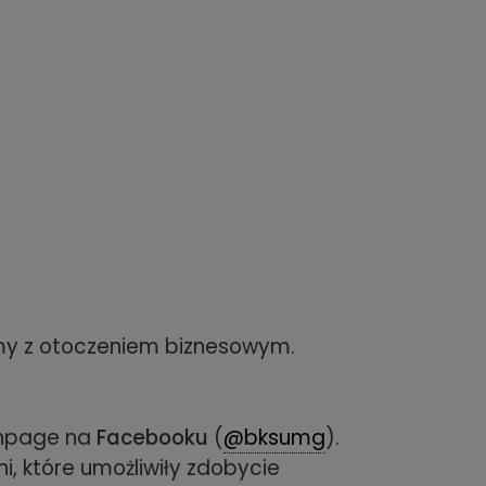
y z otoczeniem biznesowym.
anpage na
Facebooku
(
@bksumg
).
i, które umożliwiły zdobycie