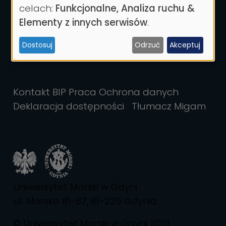
danych
celach:
Funkcjonalne, Analiza ruchu &
osobowych
Elementy z innych serwisów
.
i
Dostosuj
Odrzuć
Akceptuj
ciasteczek
Kontakt
BIP
Praca
Ochrona danych
Deklaracja dostępności
Tłumacz Migam
Uniwersytet Morski w Gdyni
ul. Morska 81-87, 81-225 Gdynia
© Uniwersytet Morski w Gdyni 2021