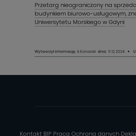
Przetarg nieograniczony na sprze
budynkiem biurowo-usługowym, znajd
Uniwersytetu Morskiego w Gdyni
Wytworzył informację
: A.Konarski
dnia
:
11.12.2024
U
Kontakt
BIP
Praca
Ochrona danych
Dekl