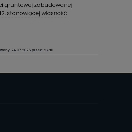
ści gruntowej zabudowanej
42, stanowiącej własność
owany
: 24.07.2026
przez
: e.kall