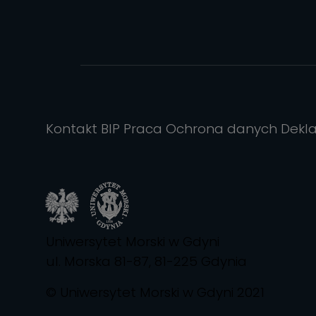
Kontakt
BIP
Praca
Ochrona danych
Dekl
Uniwersytet Morski w Gdyni
ul. Morska 81-87, 81-225 Gdynia
© Uniwersytet Morski w Gdyni 2021