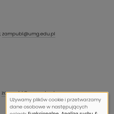
;
zampubl@umg.edu.pl
;
zampubl@umg.edu.pl
Używamy plików cookie i przetwarzamy
Wykorzystanie
dane osobowe w następujących
celach:
Funkcjonalne, Analiza ruchu &