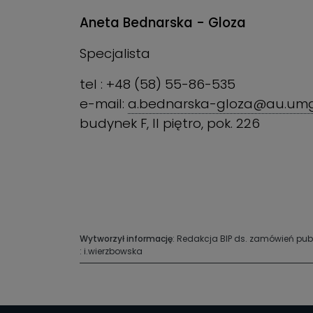
Aneta Bednarska - Gloza
Specjalista
tel : +48 (58) 55-86-535
e-mail:
a.bednarska-gloza@au.umg
budynek F, II piętro, pok. 226
Wytworzył informację
: Redakcja BIP ds. zamówień pu
: i.wierzbowska