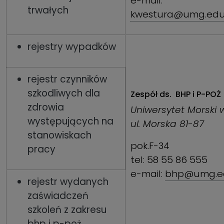
e-mail:
trwałych
kwestura@umg.edu
rejestry wypadków
rejestr czynników
szkodliwych dla
Zespół ds. BHP i P-POŻ
zdrowia
Uniwersytet Morski 
występujących na
ul. Morska 81-87
stanowiskach
pok.F-34
pracy
tel: 58 55 86 555
e-mail:
bhp@umg.ed
rejestr wydanych
zaświadczeń
szkoleń z zakresu
bhp i p-poż