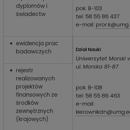
dyplomów i
pok. B-103
świadectw
tel: 58 55 86 437
e-mail:
pror.k@umg.
ewidencja prac
Dział Nauki
badawczych
Uniwersytet Morski 
ul. Morska 81-87
rejestr
realizowanych
projektów
pok. B-108
finansowych ze
tel: 58 55 86 463
środków
e-mail:
zewnętrznych
kierownikdn@umg.e
(krajowych)