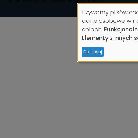
Używamy plików coo
Wykorzystani
dane osobowe w n
danych
celach:
Funkcjonaln
osobowych
Elementy z innych 
i
Dostosuj
ciasteczek