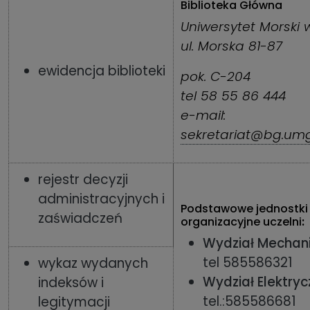
Biblioteka Główna
Uniwersytet Morski 
ul. Morska 81-87
ewidencja biblioteki
pok. C-204
tel 58 55 86 444
e-mail:
sekretariat@bg.umg
rejestr decyzji
administracyjnych i
Podstawowe jednostki
zaświadczeń
organizacyjne uczelni
:
Wydział Mechan
tel 585586321
wykaz wydanych
Wydział Elektryc
indeksów i
tel.:585586681
legitymacji